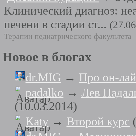
Клинический диагноз: не
печени в стадии ст...
(27.06
Терапии педиатрического факультета
Новое в блогах
dr.MIG
→
Про он-ла
padalko
→
Лев Падалк
(10.03.2014)
Katy
→
Второй курс
(