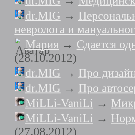
dr.MIG
→
Медицинс
dr.MIG
→
Персональ
невролога и мануальног
Мария
→
Сдается од
(28.10.2012)
dr.MIG
→
Про дизай
dr.MIG
→
Про автосе
MiLLi-VaniLi
→
Мик
MiLLi-VaniLi
→
Норм
(27.08.2012)