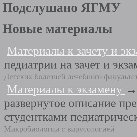
Подслушано ЯГМУ
Новые материалы
Материалы к зачету и эк
педиатрии на зачет и экз
Детских болезней лечебного факульте
Материалы к экзамену
→ 
развернутое описание пр
студентками педиатрическ
Микробиологии с вирусологией