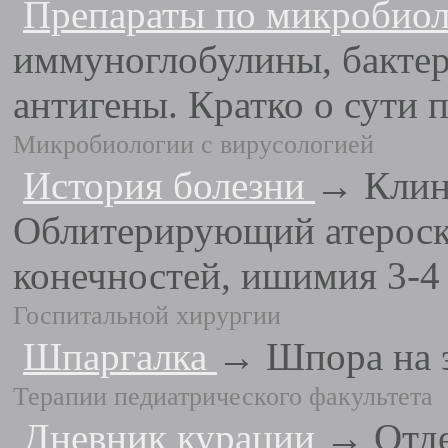
Препараты по микробио
иммуноглобулины, бактер
антигены. Кратко о сути п
Микробиологии с вирусологией
История болезни
→ Клин
Облитерирующий атероск
конечностей, ишимия 3-4 
Госпитальной хирургии
Шпаргалка
→ Шпора на э
Терапии педиатрического факультета
Дневник курации
→ Отде