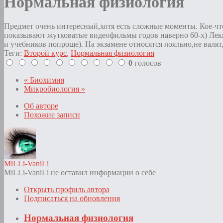
Нормальная физиология
Предмет очень интересный,хотя есть сложные моменты. Кое-что
показывают жутковатые видеофильмы годов наверно
60-х)
Лекц
и учебников попроще). На экзамене относятся лояльно,не валят
Теги:
Второй курс
,
Нормальная физиология
0
голосов
« Биохимия
Микробиология »
Об авторе
Похожие записи
MiLLi-VaniLi
MiLLi-VaniLi не оставил информации о себе
Открыть профиль автора
Подписаться на обновления
Нормальная физиология