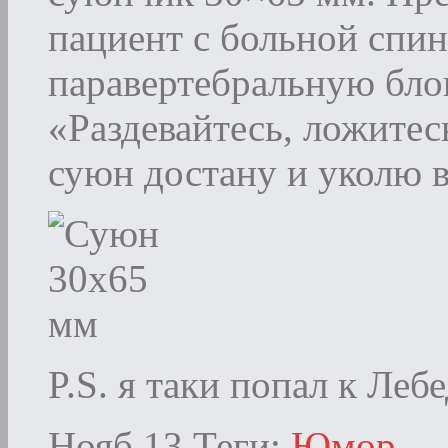
пациент с больной спин
паравертебральную блок
«Раздевайтесь, ложитесь
суюн достану и уколю 
P.S. я таки попал к Леб
Нояб 13
Теги:
Юмор