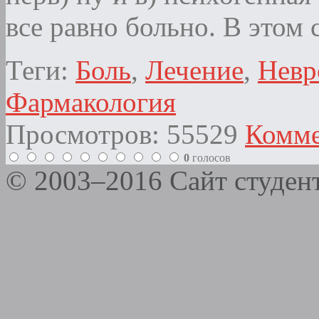
все равно больно. В этом
Теги:
Боль
,
Лечение
,
Невр
Фармакология
Просмотров: 55529
Комме
0
голосов
© 2003–2016 Сайт студе