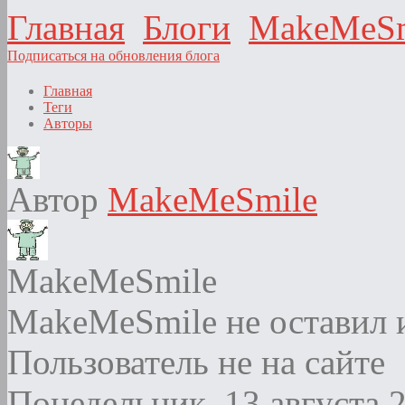
Главная
Блоги
MakeMeSm
Подписаться на обновления блога
Главная
Теги
Авторы
Автор
MakeMeSmile
MakeMeSmile
MakeMeSmile не оставил 
Пользователь не на сайте
Понедельник, 13 августа 