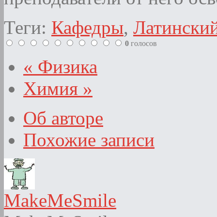
Теги:
Кафедры
,
Латинский
0
голосов
« Физика
Химия »
Об авторе
Похожие записи
MakeMeSmile