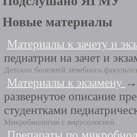
Подслушано ЯГМУ
Новые материалы
Материалы к зачету и эк
педиатрии на зачет и экз
Детских болезней лечебного факульте
Материалы к экзамену
→ 
развернутое описание пр
студентками педиатрическ
Микробиологии с вирусологией
Препараты по микробио