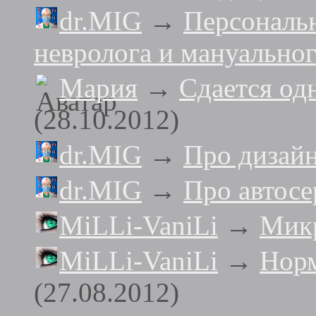
dr.MIG
→
Персональ
невролога и мануальног
Мария
→
Сдается од
(28.10.2012)
dr.MIG
→
Про дизай
dr.MIG
→
Про автосе
MiLLi-VaniLi
→
Мик
MiLLi-VaniLi
→
Норм
(27.08.2012)