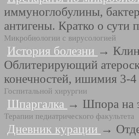
иммуноглобулины, бактер
антигены. Кратко о сути п
Микробиологии с вирусологией
История болезни
→ Клин
Облитерирующий атероск
конечностей, ишимия 3-4 
Госпитальной хирургии
Шпаргалка
→ Шпора на э
Терапии педиатрического факультета
Дневник курации
→ Отде