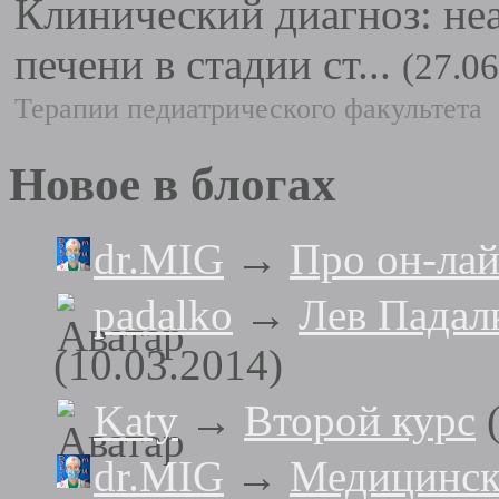
Клинический диагноз: не
печени в стадии ст...
(27.06
Терапии педиатрического факультета
Новое в блогах
dr.MIG
→
Про он-ла
padalko
→
Лев Падалк
(10.03.2014)
Katy
→
Второй курс
(
dr.MIG
→
Медицинс