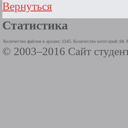
Вернуться
Статистика
Количество файлов в архиве:
1545
. Количество категорий:
60
.
© 2003–2016 Сайт студе