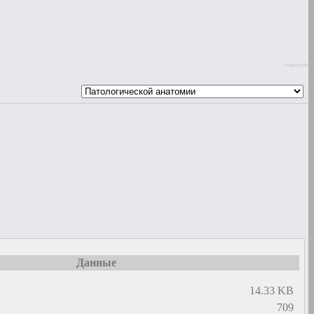
slogin.info
Данные
14.33 KB
709