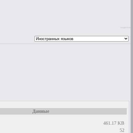
slogin.info
Данные
461.17 KB
52