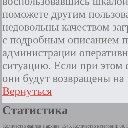
воспользовавшись шкалой
поможете другим пользова
недовольны качеством за
с подробным описанием п
администрации оператив
ситуацию. Если при этом ф
они будут возвращены на 
Вернуться
Статистика
Количество файлов в архиве:
1545
. Количество категорий:
60
.