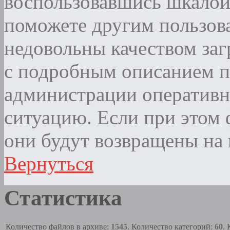
воспользовавшись шкалой
поможете другим пользова
недовольны качеством за
с подробным описанием п
администрации оператив
ситуацию. Если при этом ф
они будут возвращены на 
Вернуться
Статистика
Количество файлов в архиве:
1545
. Количество категорий:
60
.