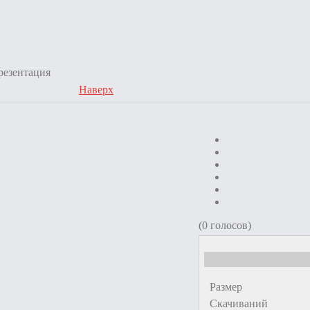
резентация
Наверх
(0 голосов)
Размер
Скачиваний