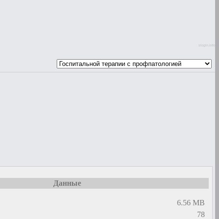
slogin.info
Данные
6.56 MB
78