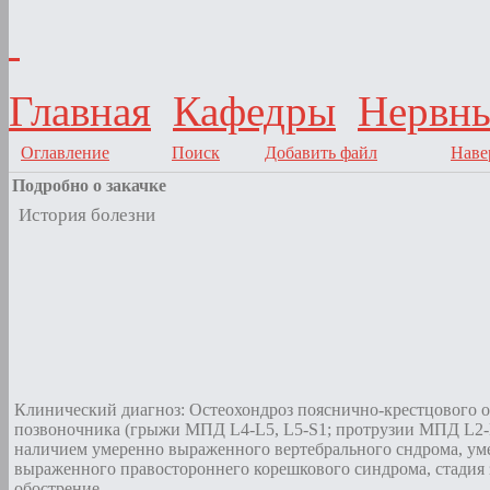
Главная
Кафедры
Нервны
Оглавление
Поиск
Добавить файл
Наве
Подробно о закачке
История болезни
Клинический диагноз: Остеохондроз пояснично-крестцового о
позвоночника (грыжи МПД L4-L5, L5-S1; протрузии МПД L2-L
наличием умеренно выраженного вертебрального сндрома, ум
выраженного правостороннего корешкового синдрома, стадия 
обострение.