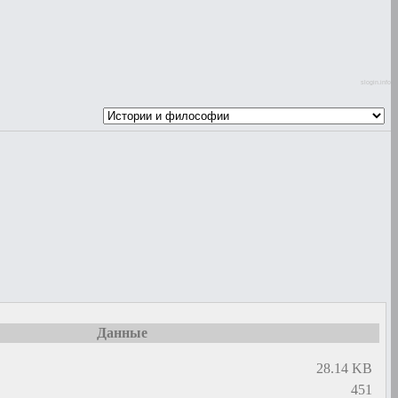
slogin.info
Данные
28.14 KB
451