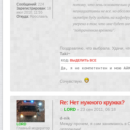
потому, что лень основательно р
Сообщений:
224
Зарегистрирован:
18
неинициативны не все, но абсол
июл 2010, 11:55
октября буду ходить на кафедру
Откуда:
Ярославль
уверена в том, что мне будет ин
"потраченном времени".
Поздравляю, что выбрала. Удачи, ч
Taki~
КОД:
ВЫДЕЛИТЬ ВСЕ
Да, я не компетентен и мою Ай
Сочувствую.
Re: Нет нужного кружка?
LORD
» 23 сен 2011, 06:18
d-nik
Между прочем, я сам занимаюсь в 
LORD
Главный модератор
ортопедии!