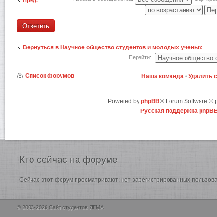
Пред.
Ответить
Вернуться в Научное общество студентов и молодых ученых
Перейти:
Список форумов
Наша команда
•
Удалить 
Powered by
phpBB
® Forum Software ©
Русская поддержка phpB
Кто
сейчас на форуме
Сейчас этот форум просматривают: нет зарегистрированных пользоват
© 2003-2026 Сайт студентов ЯГМА