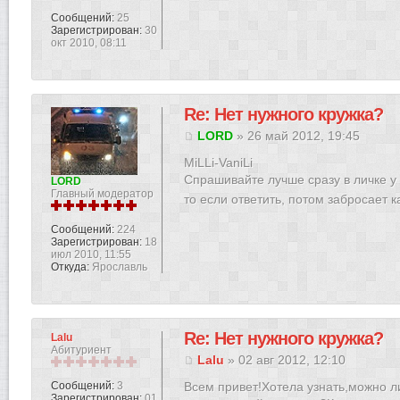
Сообщений:
25
Зарегистрирован:
30
окт 2010, 08:11
Re: Нет нужного кружка?
LORD
» 26 май 2012, 19:45
MiLLi-VaniLi
Спрашивайте лучше сразу в личке у н
LORD
Главный модератор
то если ответить, потом забросает 
Сообщений:
224
Зарегистрирован:
18
июл 2010, 11:55
Откуда:
Ярославль
Re: Нет нужного кружка?
Lalu
Абитуриент
Lalu
» 02 авг 2012, 12:10
Сообщений:
3
Всем привет!Хотела узнать,можно ли
Зарегистрирован:
01