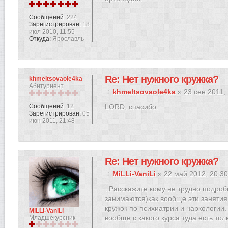
Сообщений:
224
Зарегистрирован:
18
июл 2010, 11:55
Откуда:
Ярославль
Re: Нет нужного кружка?
khmeltsovaole4ka
Абитуриент
khmeltsovaole4ka
» 23 сен 2011, 
Сообщений:
12
LORD, спасибо.
Зарегистрирован:
05
июн 2011, 21:48
Re: Нет нужного кружка?
MiLLi-VaniLi
» 22 май 2012, 20:3
..Расскажите кому не трудно подроб
занимаются)как вообще эти занятия
кружок по психиатрии и наркологии
MiLLi-VaniLi
вообще с какого курса туда есть тол
Младшекурсник