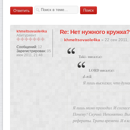
Ответить
Re: Нет нужного кружка?
khmeltsovaole4ka
Абитуриент
khmeltsovaole4ka
» 22 сен 2011,
Сообщений:
12
Зарегистрирован:
05
июн 2011, 21:48
Taki~ писал(а):
LORD писал(а):
d-nik
Я лишь высказал, что дума
Я лишь мимо проходил. И согласе
Почему? Скучно. Непонятно. Вы
рефераты. Трата времени. И в к