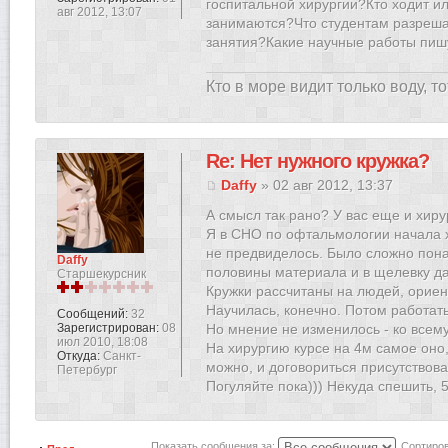
госпитальной хирургии?Кто ходит ил
авг 2012, 13:07
занимаются?Что студентам разреша
занятия?Какие научные работы пишу
Кто в море видит только воду, то
Re: Нет нужного кружка?
Daffy
» 02 авг 2012, 13:37
А смысл так рано? У вас еще и хиру
Я в СНО по офтальмологии начала хо
не предвиделось. Было сложно пона
Daffy
половины материала и в щелевку да
Старшекурсник
Кружки рассчитаны на людей, орие
Научилась, конечно. Потом работат
Сообщений:
32
Зарегистрирован:
08
Но мнение не изменилось - ко всем
июл 2010, 18:08
На хирургию курсе на 4м самое оно
Откуда:
Санкт-
можно, и договориться присутствова
Петербург
Погуляйте пока))) Некуда спешить, 
Показать сообщения за:
Сортиров