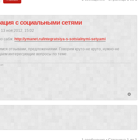
рация с социальными сетями
 13 ноя 2012, 15:02
о сабж:
http://ymanet.ru/integratsiya-s-sotsialnymi-setyami
имся отзывами, предложениями. Говорим круто-не круто, нужно-не
даем интересующие вопросы по теме.
tium
1 сообщение • Страница
1
из
1