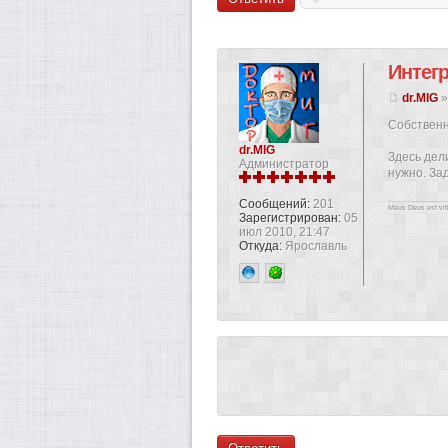
Интег
dr.MIG
»
Собственн
dr.MIG
Здесь дел
Администратор
нужно. За
Сообщений:
201
Meus Deus est vi
Зарегистрирован:
05
июл 2010, 21:47
Откуда:
Ярославль