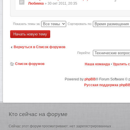
3
Любимка
» 30 окт 2011, 20:35
Показать темы за:
Сортировать по:
Начать новую тему
Вернуться в Список форумов
Перейти:
Список форумов
Наша команда
•
Удалить 
Powered by
phpBB
® Forum Software ©
Русская поддержка phpB
Кто
сейчас на форуме
Сейчас этот форум просматривают: нет зарегистрированных