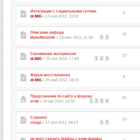
Интеграция с социальными сетями
0
dr.MIG
» 13 ноя 2012, 15:02
Описание кафедр
15
1
2
MakeMeSmile
» 18 июн 2011, 21:39
Скачивание материалов
23
1
2
3
dr.MIG
» 25 ноя 2010, 17:40
Форум восстановлен
6
dr.MIG
» 05 май 2012, 16:01
Предложения по сайту и форуму
33
1
2
3
4
d-nik
» 20 авг 2010, 10:50
Странно!
10
1
2
snega
» 17 ноя 2011, 09:23
не могу скачать файлы с клин фармы