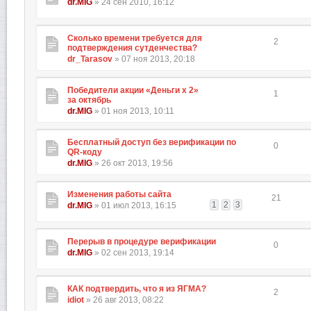
dr.MIG
» 24 сен 2010, 16:12
Сколько времени требуется для
2
подтверждения сутденчества?
dr_Tarasov
» 07 ноя 2013, 20:18
Победители акции «Деньги х 2»
1
за октябрь
dr.MIG
» 01 ноя 2013, 10:11
Бесплатный доступ без верификации по
0
QR-коду
dr.MIG
» 26 окт 2013, 19:56
Изменения работы сайта
21
1
2
3
dr.MIG
» 01 июл 2013, 16:15
Перерыв в процедуре верификации
0
dr.MIG
» 02 сен 2013, 19:14
КАК подтвердить, что я из ЯГМА?
2
idiot
» 26 авг 2013, 08:22