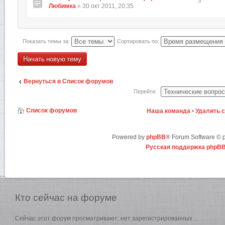
3
Любимка
» 30 окт 2011, 20:35
Показать темы за:
Сортировать по:
Начать новую тему
Вернуться в Список форумов
Перейти:
Список форумов
Наша команда
•
Удалить 
Powered by
phpBB
® Forum Software ©
Русская поддержка phpB
Кто
сейчас на форуме
Сейчас этот форум просматривают: нет зарегистрированных