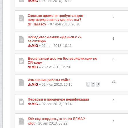
dr.MIG
» 24 сен 2010, 16:12
Сколько времени требуется для
2
подтверждения сутденчества?
dr_Tarasov
» 07 ноя 2013, 20:18
Победители акции «Деньги х 2»
1
за октябрь
dr.MIG
» 01 ноя 2013, 10:11
Бесплатный доступ без верификации по
0
QR-коду
dr.MIG
» 26 окт 2013, 19:56
Изменения работы сайта
21
1
2
3
dr.MIG
» 01 июл 2013, 16:15
Перерыв в процедуре верификации
0
dr.MIG
» 02 сен 2013, 19:14
КАК подтвердить, что я из ЯГМА?
2
idiot
» 26 авг 2013, 08:22