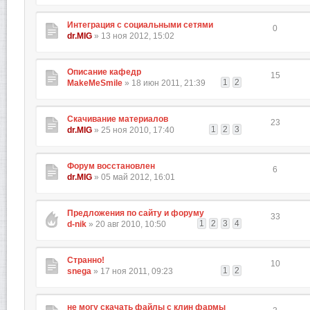
Интеграция с социальными сетями
0
dr.MIG
» 13 ноя 2012, 15:02
Описание кафедр
15
1
2
MakeMeSmile
» 18 июн 2011, 21:39
Скачивание материалов
23
1
2
3
dr.MIG
» 25 ноя 2010, 17:40
Форум восстановлен
6
dr.MIG
» 05 май 2012, 16:01
Предложения по сайту и форуму
33
1
2
3
4
d-nik
» 20 авг 2010, 10:50
Странно!
10
1
2
snega
» 17 ноя 2011, 09:23
не могу скачать файлы с клин фармы