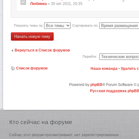
3
Любимка
» 30 окт 2011, 20:35
Показать темы за:
Сортировать по:
Начать новую тему
Вернуться в Список форумов
Перейти:
Список форумов
Наша команда
•
Удалить 
Powered by
phpBB
® Forum Software ©
Русская поддержка phpB
Кто
сейчас на форуме
Сейчас этот форум просматривают: нет зарегистрированных