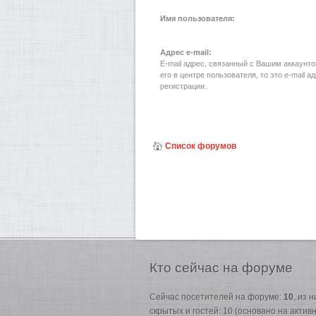
Имя пользователя:
Адрес e-mail:
E-mail адрес, связанный с Вашим аккаунт
его в центре пользователя, то это e-mail 
регистрации.
Список форумов
Кто
сейчас на форуме
Сейчас посетителей на форуме:
10
, из 
скрытых и гостей: 10 (основано на акти