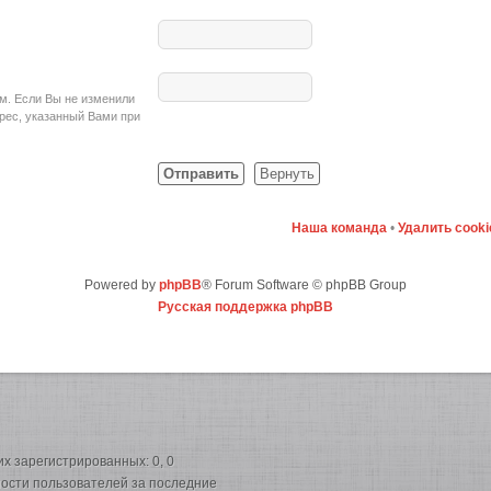
ом. Если Вы не изменили
адрес, указанный Вами при
Наша команда
•
Удалить cook
Powered by
phpBB
® Forum Software © phpBB Group
Русская поддержка phpBB
них зарегистрированных: 0, 0
вности пользователей за последние