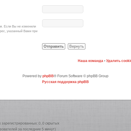
ом. Если Вы не изменили
адрес, указанный Вами при
Наша команда
•
Удалить cook
Powered by
phpBB
® Forum Software © phpBB Group
Русская поддержка phpBB
их зарегистрированных: 0, 0 скрытых
ьзователей за последние 5 минут)