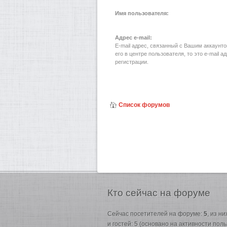
Имя пользователя:
Адрес e-mail:
E-mail адрес, связанный с Вашим аккаунт
его в центре пользователя, то это e-mail 
регистрации.
Список форумов
Кто
сейчас на форуме
Сейчас посетителей на форуме:
5
, из н
и гостей: 5 (основано на активности пол