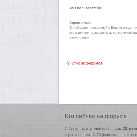
Имя пользователя:
Адрес e-mail:
E-mail адрес, связанный с Вашим аккаунт
его в центре пользователя, то это e-mail 
регистрации.
Список форумов
Кто
сейчас на форуме
Сейчас посетителей на форуме:
23
, из 
скрытых и гостей: 23 (основано на акти