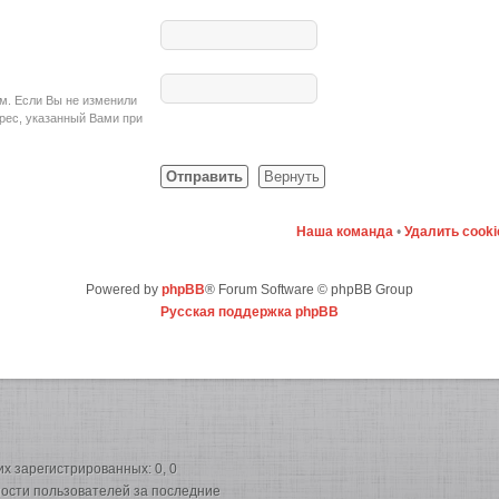
ом. Если Вы не изменили
адрес, указанный Вами при
Наша команда
•
Удалить cook
Powered by
phpBB
® Forum Software © phpBB Group
Русская поддержка phpBB
них зарегистрированных: 0, 0
вности пользователей за последние