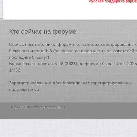
Русская поддержка phpB
Кто
сейчас на форуме
Сейчас посетителей на форуме:
5
, из них зарегистрированных:
0 скрытых и гостей: 5 (основано на активности пользователей 
последние 5 минут)
Больше всего посетителей (
2523
) на форуме было 14 авг 2025
14:32
Зарегистрированные пользователи: нет зарегистрированных
пользователей
© 2003-2026 Сайт студентов ЯГМА