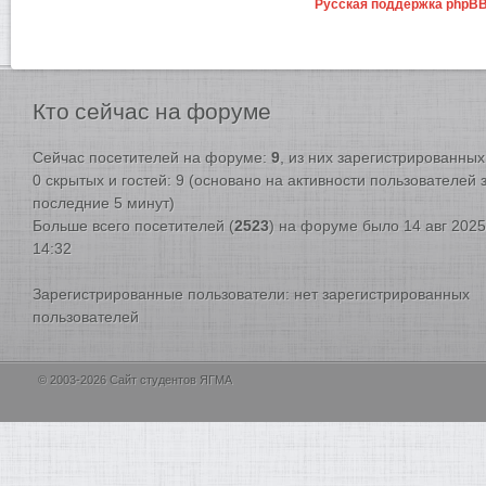
Русская поддержка phpB
Кто
сейчас на форуме
Сейчас посетителей на форуме:
9
, из них зарегистрированных:
0 скрытых и гостей: 9 (основано на активности пользователей 
последние 5 минут)
Больше всего посетителей (
2523
) на форуме было 14 авг 2025
14:32
Зарегистрированные пользователи: нет зарегистрированных
пользователей
© 2003-2026 Сайт студентов ЯГМА