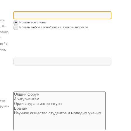
ить
Искать все слова
, и
-
Искать любое слово/поиск с языком запросов
олжно.
я
йте
*
в
ния.
удет
орумах