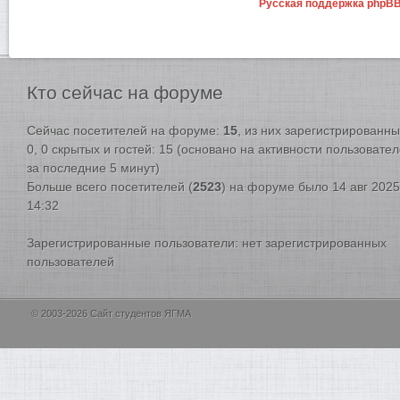
Русская поддержка phpB
Кто
сейчас на форуме
Сейчас посетителей на форуме:
15
, из них зарегистрированны
0, 0 скрытых и гостей: 15 (основано на активности пользовате
за последние 5 минут)
Больше всего посетителей (
2523
) на форуме было 14 авг 2025
14:32
Зарегистрированные пользователи: нет зарегистрированных
пользователей
© 2003-2026 Сайт студентов ЯГМА