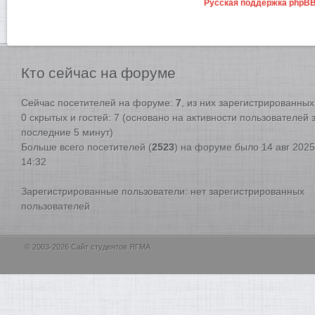
Русская поддержка phpB
Кто
сейчас на форуме
Сейчас посетителей на форуме:
7
, из них зарегистрированных:
0 скрытых и гостей: 7 (основано на активности пользователей 
последние 5 минут)
Больше всего посетителей (
2523
) на форуме было 14 авг 2025
14:32
Зарегистрированные пользователи: нет зарегистрированных
пользователей
© 2003-2026 Сайт студентов ЯГМА