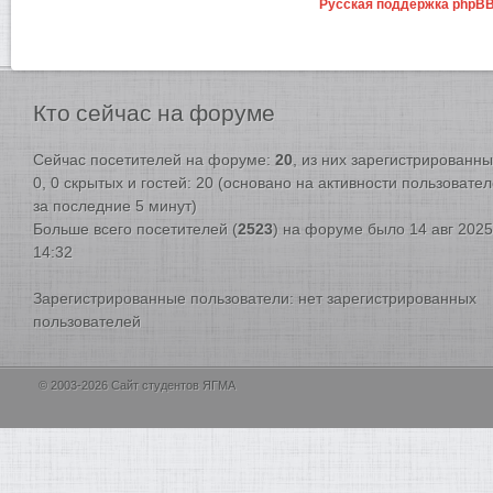
Русская поддержка phpB
Кто
сейчас на форуме
Сейчас посетителей на форуме:
20
, из них зарегистрированны
0, 0 скрытых и гостей: 20 (основано на активности пользовате
за последние 5 минут)
Больше всего посетителей (
2523
) на форуме было 14 авг 2025
14:32
Зарегистрированные пользователи: нет зарегистрированных
пользователей
© 2003-2026 Сайт студентов ЯГМА