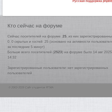
Русская поддержка phpB
Кто
сейчас на форуме
Сейчас посетителей на форуме:
25
, из них зарегистрированны
0, 0 скрытых и гостей: 25 (основано на активности пользовате
за последние 5 минут)
Больше всего посетителей (
2523
) на форуме было 14 авг 2025
14:32
Зарегистрированные пользователи: нет зарегистрированных
пользователей
© 2003-2026 Сайт студентов ЯГМА