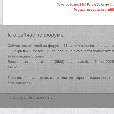
Powered by
phpBB
® Forum Software ©
Русская поддержка phpB
Кто
сейчас на форуме
Сейчас посетителей на форуме:
28
, из них зарегистрированны
0, 0 скрытых и гостей: 28 (основано на активности пользовате
за последние 5 минут)
Больше всего посетителей (
2523
) на форуме было 14 авг 2025
14:32
Зарегистрированные пользователи: нет зарегистрированных
пользователей
© 2003-2026 Сайт студентов ЯГМА