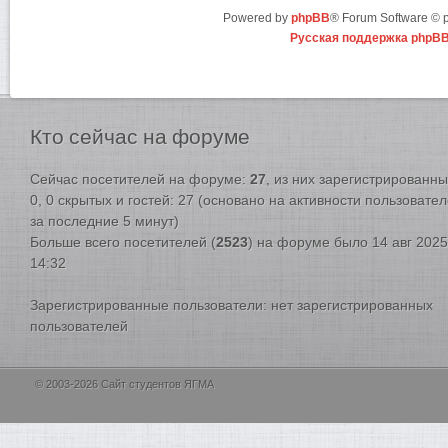
Powered by
phpBB
® Forum Software ©
Русская поддержка phpB
Кто
сейчас на форуме
Сейчас посетителей на форуме:
27
, из них зарегистрированны
0, 0 скрытых и гостей: 27 (основано на активности пользовате
за последние 5 минут)
Больше всего посетителей (
2523
) на форуме было 14 авг 2025
14:32
Зарегистрированные пользователи: нет зарегистрированных
пользователей
© 2003-2026 Сайт студентов ЯГМА