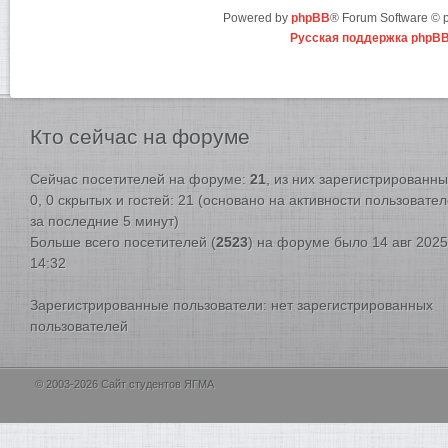
Powered by
phpBB
® Forum Software ©
Русская поддержка phpB
Кто
сейчас на форуме
Сейчас посетителей на форуме:
21
, из них зарегистрированны
0, 0 скрытых и гостей: 21 (основано на активности пользовате
за последние 5 минут)
Больше всего посетителей (
2523
) на форуме было 14 авг 2025
14:32
Зарегистрированные пользователи: нет зарегистрированных
пользователей
© 2003-2026 Сайт студентов ЯГМА