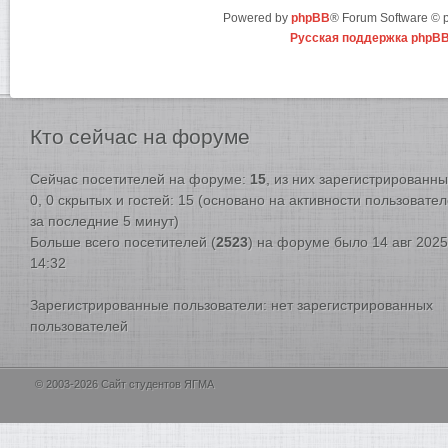
Powered by
phpBB
® Forum Software ©
Русская поддержка phpB
Кто
сейчас на форуме
Сейчас посетителей на форуме:
15
, из них зарегистрированны
0, 0 скрытых и гостей: 15 (основано на активности пользовате
за последние 5 минут)
Больше всего посетителей (
2523
) на форуме было 14 авг 2025
14:32
Зарегистрированные пользователи: нет зарегистрированных
пользователей
© 2003-2026 Сайт студентов ЯГМА