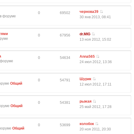
чернова39
0
69502
 в форуме
30 янв 2013, 08:41
тями
dr.MIG
0
67956
оруме
13 ноя 2012, 15:02
а
Anna565
0
54634
в форуме
24 июл 2012, 13:36
Шурик
0
54791
форуме
Общий
12 июл 2012, 17:11
рыжая
0
54381
форуме
Общий
25 май 2012, 17:28
колобок
0
53699
 форуме
Общий
20 ноя 2011, 20:30