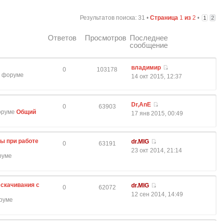
Результатов поиска: 31 •
Страница
1
из
2
•
1
2
Ответов
Просмотров
Последнее
сообщение
владимир
0
103178
 в форуме
14 окт 2015, 12:37
Dr,AnE
0
63903
форуме
Общий
17 янв 2015, 00:49
ы при работе
dr.MIG
0
63191
23 окт 2014, 21:14
оруме
скачивания с
dr.MIG
0
62072
12 сен 2014, 14:49
оруме