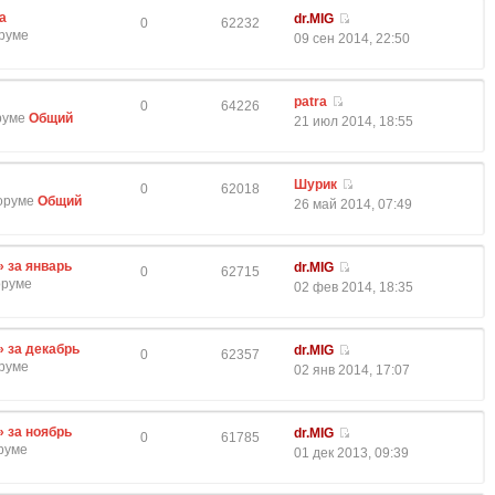
а
dr.MIG
0
62232
оруме
09 сен 2014, 22:50
patra
0
64226
оруме
Общий
21 июл 2014, 18:55
Шурик
0
62018
форуме
Общий
26 май 2014, 07:49
» за январь
dr.MIG
0
62715
оруме
02 фев 2014, 18:35
» за декабрь
dr.MIG
0
62357
оруме
02 янв 2014, 17:07
» за ноябрь
dr.MIG
0
61785
оруме
01 дек 2013, 09:39