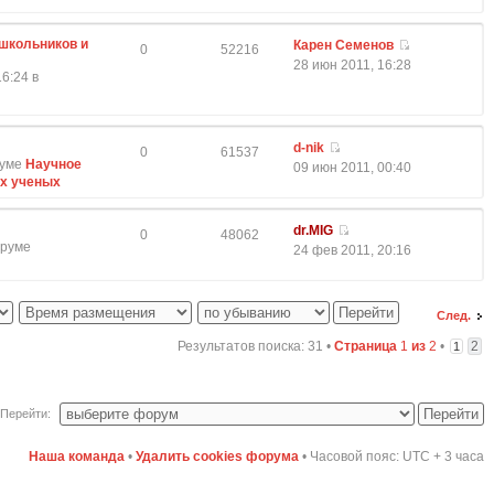
школьников и
Карен Семенов
0
52216
28 июн 2011, 16:28
6:24 в
d-nik
0
61537
руме
Научное
09 июн 2011, 00:40
ых ученых
dr.MIG
0
48062
оруме
24 фев 2011, 20:16
След.
Результатов поиска: 31 •
Страница
1
из
2
•
2
1
Перейти:
Наша команда
•
Удалить cookies форума
• Часовой пояс: UTC + 3 часа