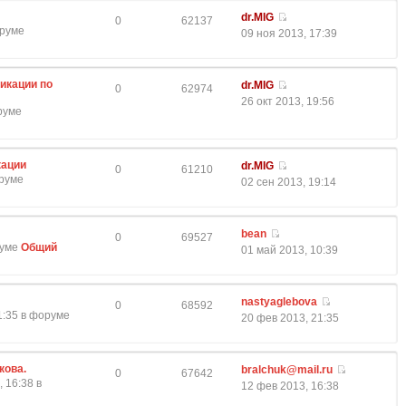
dr.MIG
0
62137
оруме
09 ноя 2013, 17:39
икации по
dr.MIG
0
62974
26 окт 2013, 19:56
оруме
кации
dr.MIG
0
61210
оруме
02 сен 2013, 19:14
bean
0
69527
руме
Общий
01 май 2013, 10:39
nastyaglebova
0
68592
1:35 в форуме
20 фев 2013, 21:35
кова.
bralchuk@mail.ru
0
67642
 16:38 в
12 фев 2013, 16:38