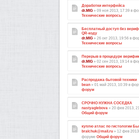
Доработки интерфейса
dr.MIG
» 09 ноя 2013, 17:39 в ф
Технические вопросы
Бесплатный доступ без вериф
QR-коду
dr.MIG
» 26 окт 2013, 19:56 в ф
Технические вопросы
Перерыв в процедуре верифи
dr.MIG
» 02 сен 2013, 19:14 в ф
Технические вопросы
Распродажа бытовой техники
bean
» 01 май 2013, 10:39 в фо
форум
СРОЧНО НУЖНА СОСЕДКА
nastyaglebova
» 20 фев 2013, 2
Общий форум
куплю атлас по гистологии Бы
bralchuk@mail.ru
» 12 фев 2013,
форуме
Общий форум