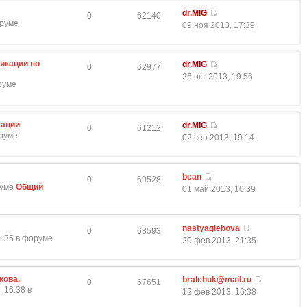
dr.MIG
0
62140
оруме
09 ноя 2013, 17:39
икации по
dr.MIG
0
62977
26 окт 2013, 19:56
оруме
кации
dr.MIG
0
61212
оруме
02 сен 2013, 19:14
bean
0
69528
руме
Общий
01 май 2013, 10:39
nastyaglebova
0
68593
1:35 в форуме
20 фев 2013, 21:35
кова.
bralchuk@mail.ru
0
67651
 16:38 в
12 фев 2013, 16:38