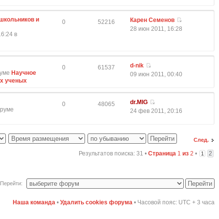
школьников и
Карен Семенов
0
52216
28 июн 2011, 16:28
6:24 в
d-nik
0
61537
руме
Научное
09 июн 2011, 00:40
ых ученых
dr.MIG
0
48065
оруме
24 фев 2011, 20:16
След.
Результатов поиска: 31 •
Страница
1
из
2
•
2
1
Перейти:
Наша команда
•
Удалить cookies форума
• Часовой пояс: UTC + 3 часа