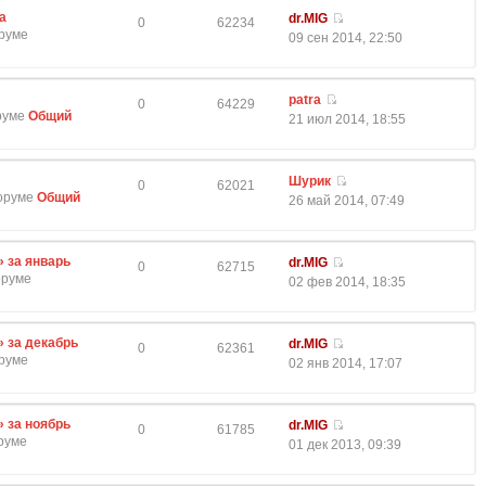
а
dr.MIG
0
62234
оруме
09 сен 2014, 22:50
patra
0
64229
оруме
Общий
21 июл 2014, 18:55
Шурик
0
62021
форуме
Общий
26 май 2014, 07:49
» за январь
dr.MIG
0
62715
оруме
02 фев 2014, 18:35
» за декабрь
dr.MIG
0
62361
оруме
02 янв 2014, 17:07
» за ноябрь
dr.MIG
0
61785
оруме
01 дек 2013, 09:39