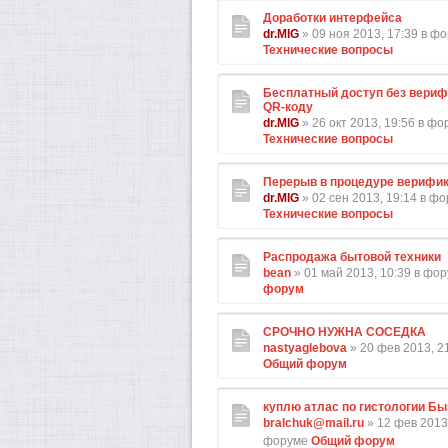
Доработки интерфейса
dr.MIG
» 09 ноя 2013, 17:39 в ф
Технические вопросы
Бесплатный доступ без вериф
QR-коду
dr.MIG
» 26 окт 2013, 19:56 в ф
Технические вопросы
Перерыв в процедуре верифи
dr.MIG
» 02 сен 2013, 19:14 в ф
Технические вопросы
Распродажа бытовой техники
bean
» 01 май 2013, 10:39 в фо
форум
СРОЧНО НУЖНА СОСЕДКА
nastyaglebova
» 20 фев 2013, 2
Общий форум
куплю атлас по гистологии Бы
bralchuk@mail.ru
» 12 фев 2013,
форуме
Общий форум