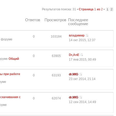
Результатов поиска: 31 •
Страница
1
из
2
•
1
2
Ответов
Просмотров
Последнее
сообщение
владимир
0
103184
 в форуме
14 окт 2015, 12:37
Dr,AnE
0
63905
форуме
Общий
17 янв 2015, 00:49
ы при работе
dr.MIG
0
63193
23 окт 2014, 21:14
оруме
скачивания с
dr.MIG
0
62074
12 сен 2014, 14:49
оруме