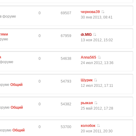
чернова39
0
69507
 в форуме
30 янв 2013, 08:41
тями
dr.MIG
0
67959
оруме
13 ноя 2012, 15:02
а
Anna565
0
54638
в форуме
24 июл 2012, 13:36
Шурик
0
54793
форуме
Общий
12 июл 2012, 17:11
рыжая
0
54382
форуме
Общий
25 май 2012, 17:28
колобок
0
53700
 форуме
Общий
20 ноя 2011, 20:30