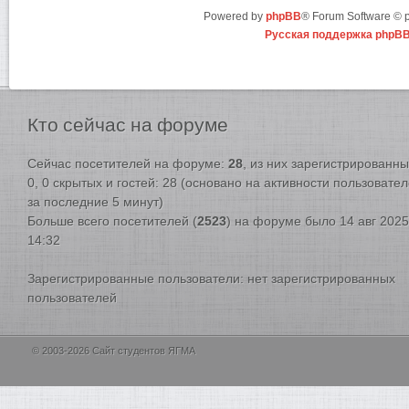
Powered by
phpBB
® Forum Software ©
Русская поддержка phpB
Кто
сейчас на форуме
Сейчас посетителей на форуме:
28
, из них зарегистрированны
0, 0 скрытых и гостей: 28 (основано на активности пользовате
за последние 5 минут)
Больше всего посетителей (
2523
) на форуме было 14 авг 2025
14:32
Зарегистрированные пользователи: нет зарегистрированных
пользователей
© 2003-2026 Сайт студентов ЯГМА