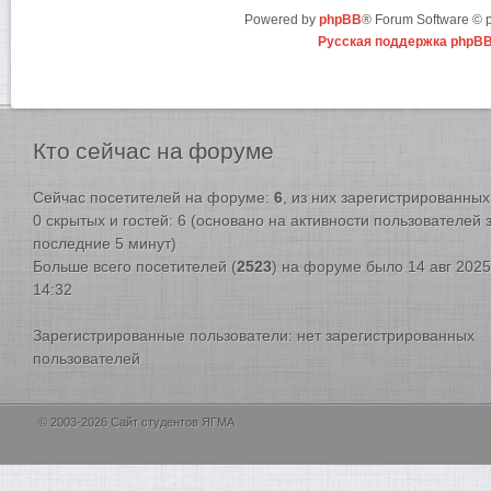
Powered by
phpBB
® Forum Software ©
Русская поддержка phpB
Кто
сейчас на форуме
Сейчас посетителей на форуме:
6
, из них зарегистрированных:
0 скрытых и гостей: 6 (основано на активности пользователей 
последние 5 минут)
Больше всего посетителей (
2523
) на форуме было 14 авг 2025
14:32
Зарегистрированные пользователи: нет зарегистрированных
пользователей
© 2003-2026 Сайт студентов ЯГМА