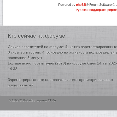
Powered by
phpBB
® Forum Software ©
Русская поддержка phpB
Кто
сейчас на форуме
Сейчас посетителей на форуме:
4
, из них зарегистрированных:
0 скрытых и гостей: 4 (основано на активности пользователей 
последние 5 минут)
Больше всего посетителей (
2523
) на форуме было 14 авг 2025
14:32
Зарегистрированные пользователи: нет зарегистрированных
пользователей
© 2003-2026 Сайт студентов ЯГМА