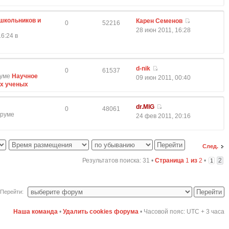
школьников и
Карен Семенов
0
52216
28 июн 2011, 16:28
6:24 в
d-nik
0
61537
руме
Научное
09 июн 2011, 00:40
ых ученых
dr.MIG
0
48061
оруме
24 фев 2011, 20:16
След.
Результатов поиска: 31 •
Страница
1
из
2
•
2
1
Перейти:
Наша команда
•
Удалить cookies форума
• Часовой пояс: UTC + 3 часа