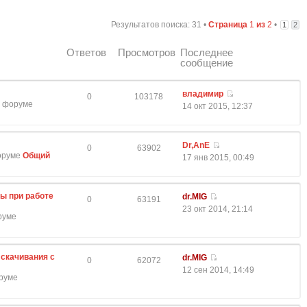
Результатов поиска: 31 •
Страница
1
из
2
•
1
2
Ответов
Просмотров
Последнее
сообщение
владимир
0
103178
 в форуме
14 окт 2015, 12:37
Dr,AnE
0
63902
форуме
Общий
17 янв 2015, 00:49
ы при работе
dr.MIG
0
63191
23 окт 2014, 21:14
оруме
скачивания с
dr.MIG
0
62072
12 сен 2014, 14:49
оруме