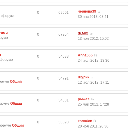
чернова39
0
69501
 в форуме
30 янв 2013, 08:41
тями
dr.MIG
0
67954
оруме
13 ноя 2012, 15:02
а
Anna565
0
54633
в форуме
24 июл 2012, 13:36
Шурик
0
54791
форуме
Общий
12 июл 2012, 17:11
рыжая
0
54381
форуме
Общий
25 май 2012, 17:28
колобок
0
53698
 форуме
Общий
20 ноя 2011, 20:30