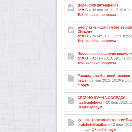
Доработки интерфейса
dr.MIG
» 09 ноя 2013, 17:39 в ф
Технические вопросы
Бесплатный доступ без вериф
QR-коду
dr.MIG
» 26 окт 2013, 19:56 в ф
Технические вопросы
Перерыв в процедуре верифи
dr.MIG
» 02 сен 2013, 19:14 в ф
Технические вопросы
Распродажа бытовой техники
bean
» 01 май 2013, 10:39 в фо
форум
СРОЧНО НУЖНА СОСЕДКА
nastyaglebova
» 20 фев 2013, 2
Общий форум
куплю атлас по гистологии Бы
bralchuk@mail.ru
» 12 фев 2013,
форуме
Общий форум