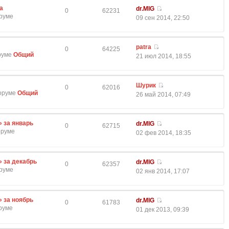
а
dr.MIG
0
62231
оруме
09 сен 2014, 22:50
patra
0
64225
оруме
Общий
21 июл 2014, 18:55
Шурик
0
62016
форуме
Общий
26 май 2014, 07:49
» за январь
dr.MIG
0
62715
оруме
02 фев 2014, 18:35
» за декабрь
dr.MIG
0
62357
оруме
02 янв 2014, 17:07
» за ноябрь
dr.MIG
0
61783
оруме
01 дек 2013, 09:39