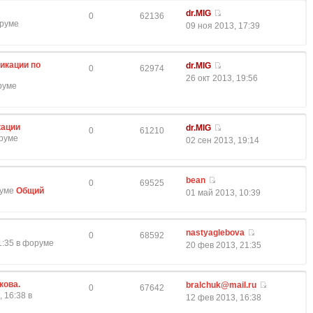
dr.MIG
0
62136
оруме
09 ноя 2013, 17:39
икации по
dr.MIG
0
62974
26 окт 2013, 19:56
оруме
кации
dr.MIG
0
61210
оруме
02 сен 2013, 19:14
bean
0
69525
руме
Общий
01 май 2013, 10:39
nastyaglebova
0
68592
1:35 в форуме
20 фев 2013, 21:35
кова.
bralchuk@mail.ru
0
67642
 16:38 в
12 фев 2013, 16:38