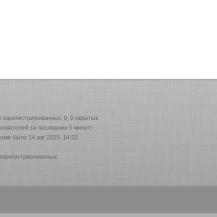
их зарегистрированных: 0, 0 скрытых
ьзователей за последние 5 минут)
руме было 14 авг 2025, 14:32
 зарегистрированных