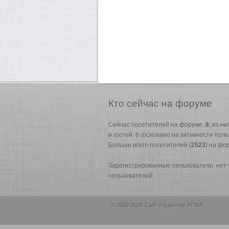
Кто
сейчас на форуме
Сейчас посетителей на форуме:
8
, из н
и гостей: 8 (основано на активности пол
Больше всего посетителей (
2523
) на фо
Зарегистрированные пользователи: нет
пользователей
© 2003-2026 Сайт студентов ЯГМА