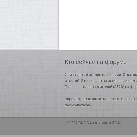
Кто
сейчас на форуме
Сейчас посетителей на форуме:
2
, из н
и гостей: 2 (основано на активности пол
Больше всего посетителей (
2523
) на фо
Зарегистрированные пользователи: нет
пользователей
© 2003-2026 Сайт студентов ЯГМА