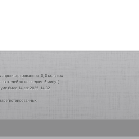
их зарегистрированных: 0, 0 скрытых
ьзователей за последние 5 минут)
руме было 14 авг 2025, 14:32
 зарегистрированных