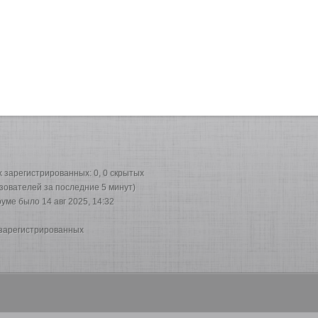
их зарегистрированных: 0, 0 скрытых
ьзователей за последние 5 минут)
руме было 14 авг 2025, 14:32
 зарегистрированных