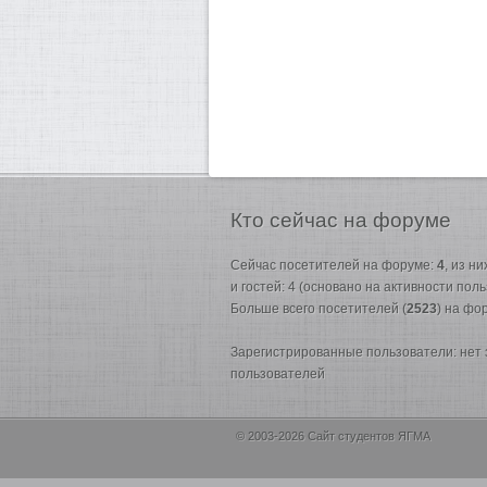
Кто
сейчас на форуме
Сейчас посетителей на форуме:
4
, из н
и гостей: 4 (основано на активности пол
Больше всего посетителей (
2523
) на фо
Зарегистрированные пользователи: нет
пользователей
© 2003-2026 Сайт студентов ЯГМА