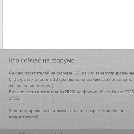
Кто
сейчас на форуме
Сейчас посетителей на форуме:
13
, из них зарегистрированны
0, 0 скрытых и гостей: 13 (основано на активности пользовате
за последние 5 минут)
Больше всего посетителей (
2523
) на форуме было 14 авг 2025
14:32
Зарегистрированные пользователи: нет зарегистрированных
пользователей