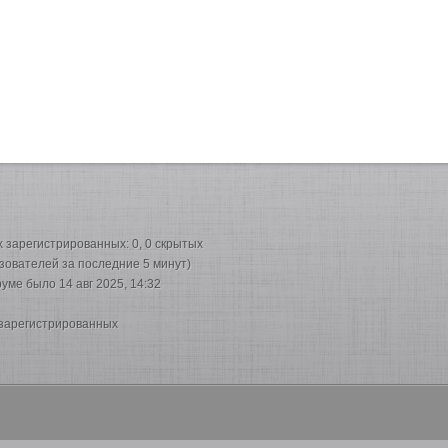
их зарегистрированных: 0, 0 скрытых
ьзователей за последние 5 минут)
руме было 14 авг 2025, 14:32
 зарегистрированных