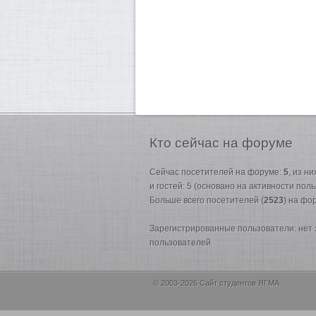
Кто
сейчас на форуме
Сейчас посетителей на форуме:
5
, из н
и гостей: 5 (основано на активности пол
Больше всего посетителей (
2523
) на фо
Зарегистрированные пользователи: нет
пользователей
© 2003-2026 Сайт студентов ЯГМА