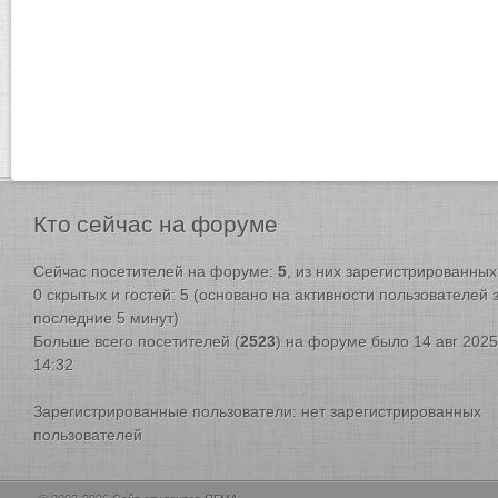
Кто
сейчас на форуме
Сейчас посетителей на форуме:
5
, из них зарегистрированных:
0 скрытых и гостей: 5 (основано на активности пользователей 
последние 5 минут)
Больше всего посетителей (
2523
) на форуме было 14 авг 2025
14:32
Зарегистрированные пользователи: нет зарегистрированных
пользователей