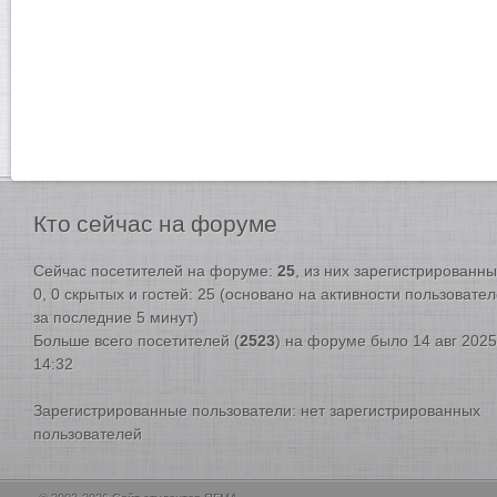
Кто
сейчас на форуме
Сейчас посетителей на форуме:
25
, из них зарегистрированны
0, 0 скрытых и гостей: 25 (основано на активности пользовате
за последние 5 минут)
Больше всего посетителей (
2523
) на форуме было 14 авг 2025
14:32
Зарегистрированные пользователи: нет зарегистрированных
пользователей