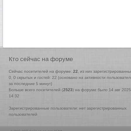
Кто
сейчас на форуме
Сейчас посетителей на форуме:
22
, из них зарегистрированны
0, 0 скрытых и гостей: 22 (основано на активности пользовате
за последние 5 минут)
Больше всего посетителей (
2523
) на форуме было 14 авг 2025
14:32
Зарегистрированные пользователи: нет зарегистрированных
пользователей