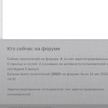
Кто
сейчас на форуме
Сейчас посетителей на форуме:
4
, из них зарегистрированных:
0 скрытых и гостей: 4 (основано на активности пользователей 
последние 5 минут)
Больше всего посетителей (
2523
) на форуме было 14 авг 2025
14:32
Зарегистрированные пользователи: нет зарегистрированных
пользователей