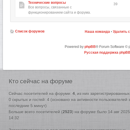
Технические вопросы
39
Все вопросы, связанные с
функционированием сайта и форума.
Список форумов
Наша команда
•
Удалить 
Powered by
phpBB
® Forum Software ©
Русская поддержка phpB
Кто
сейчас на форуме
Сейчас посетителей на форуме:
4
, из них зарегистрированных:
0 скрытых и гостей: 4 (основано на активности пользователей 
последние 5 минут)
Больше всего посетителей (
2523
) на форуме было 14 авг 2025
14:32
Зарегистрированные пользователи: нет зарегистрированных