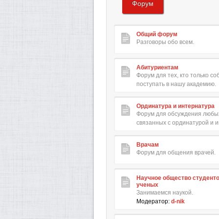
Форум
Общий форум
Разговоры обо всем.
Абитуриентам
Форум для тех, кто только с
поступать в нашу академию.
Ординатура и интернатура
Форум для обсуждения любых
связанных с ординатурой и 
Врачам
Форум для общения врачей.
Научное общество студент
ученых
Занимаемся наукой.
Модератор:
d-nik