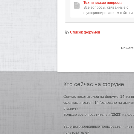
Технические вопросы
Все вопросы, связанные с
функционированием сайта и
Список форумов
Powere
Кто
сейчас на форуме
Сейчас посетителей на форуме:
14
, из 
скрытых и гостей: 14 (основано на акти
5 минут)
Больше всего посетителей (
2523
) на фо
Зарегистрированные пользователи: нет
пользователей