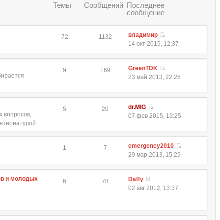
Темы
Сообщений
Последнее
сообщение
владимир
72
1132
14 окт 2015, 12:37
GreenTDK
9
169
обирается
23 май 2013, 22:26
dr.MIG
5
20
 вопросов,
07 фев 2015, 19:25
интернатурой.
emergency2010
1
7
29 мар 2013, 15:29
ов и молодых
Daffy
6
78
02 авг 2012, 13:37