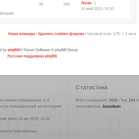
Логин
39
288
31 май 2015, 10:55
 форума.
Наша команда
•
Удалить cookies форума
• Часовой пояс: UTC + 3 часа
d by
phpBB
® Forum Software © phpBB Group
Русская поддержка phpBB
Статистика
них зарегистрированных: 0, 0
Всего сообщений:
1828
• Тем:
184
•
вности пользователей за последние
пользователь:
Jasonbum
руме было 14 авг 2025, 14:32
 зарегистрированных